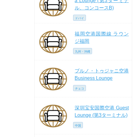
a Lounge (第3ターミナ
ル、コンコースB)
ドバイ
福岡空港国際線 ラウン
ジ福岡
九州・沖縄
ブルノ・トゥジャニ空港
Business Lounge
チェコ
深圳宝安国際空港 Guest
Lounge (第3ターミナル)
中国