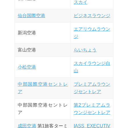
スカイ
仙台国際空港
ビジネスラウンジ
エアリウムラウン
新潟空港
ジ
富山空港
らいちょう
スカイラウンジ白
小松空港
山
中部国際空港セントレ
プレミアムラウン
ア
ジセントレア
中部国際空港セントレ
第2プレミアムラ
ア
ウンジセントレア
成田空港
第1旅客ターミ
IASS EXECUTIV