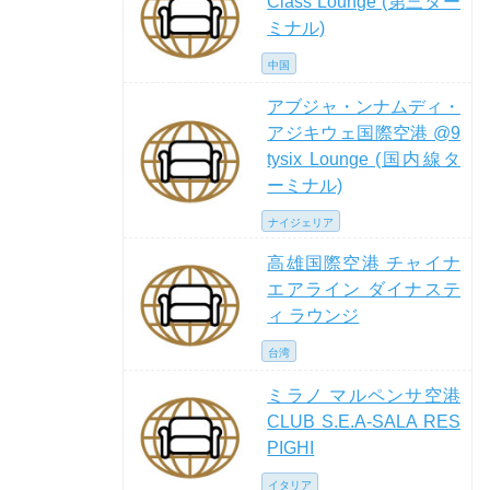
Class Lounge (第三ター
ミナル)
中国
アブジャ・ンナムディ・
アジキウェ国際空港 @9
tysix Lounge (国内線タ
ーミナル)
ナイジェリア
高雄国際空港 チャイナ
エアライン ダイナステ
ィ ラウンジ
台湾
ミラノ マルペンサ空港
CLUB S.E.A-SALA RES
PIGHI
イタリア