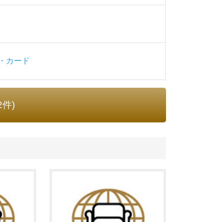
・カード
2件)