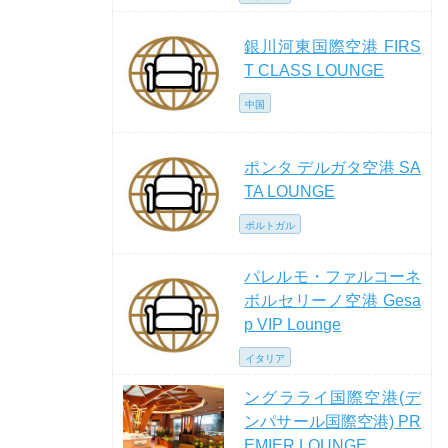
銀川河東国際空港 FIRS
T CLASS LOUNGE
中国
ポンタ デルガタ空港 SA
TA LOUNGE
ポルトガル
パレルモ・ファルコーネ
ボルセリーノ空港 Gesa
p VIP Lounge
イタリア
ングラライ国際空港(デ
ンパサール国際空港) PR
EMIER LOUNGE