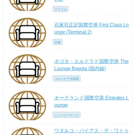
アメリカ
石家荘正定国際空港 First Class Lo
unge (Terminal 2)
中国
ボゴタ・エルドラド国際空港 The
Lounge Bogota (国内線)
コロンビア共和国
オークランド国際空港 Emirates L
ounge
ニュージーランド
ワタルコ・バイアス・デ・ワトゥ