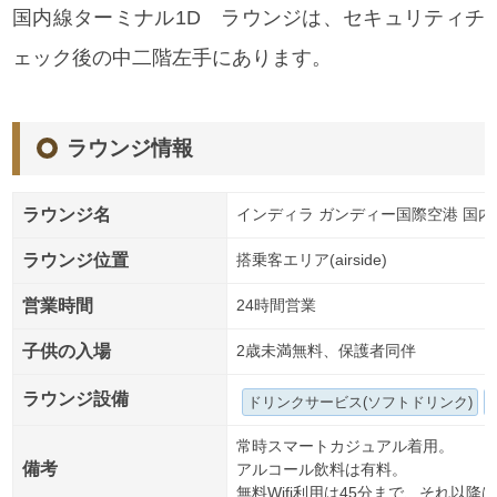
国内線ターミナル1D ラウンジは、セキュリティチ
ェック後の中二階左手にあります。
ラウンジ情報
ラウンジ名
インディラ ガンディー国際空港 国内線ター
ラウンジ位置
搭乗客エリア(airside)
営業時間
24時間営業
子供の入場
2歳未満無料、保護者同伴
ラウンジ設備
ドリンクサービス(ソフトドリンク)
常時スマートカジュアル着用。
備考
アルコール飲料は有料。
無料Wifi利用は45分まで、それ以降