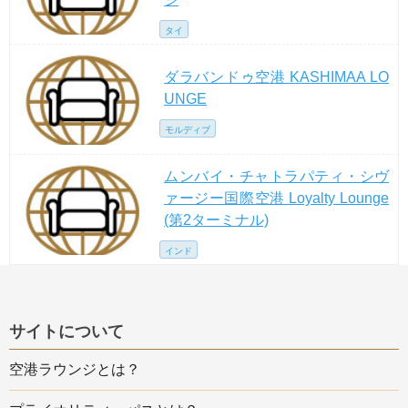
タイ
ダラバンドゥ空港 KASHIMAA LO
UNGE
モルディブ
ムンバイ・チャトラパティ・シヴ
ァージー国際空港 Loyalty Lounge
(第2ターミナル)
インド
サイトについて
空港ラウンジとは？