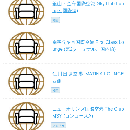
釜山・金海国際空港 Sky Hub Lou
nge (国際線)
韓国
南寧呉キョ国際空港 First Class Lo
unge (第2ターミナル、国内線)
仁川国際空港 MATINA LOUNGE
西側
韓国
ニューオリンズ国際空港 The Club
MSY (コンコースA)
アメリカ