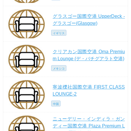
グラスゴー国際空港 UpperDeck -
グラスゴー(Glasgow)
イギリス
クリアカン国際空港 Oma Premiu
m Lounge (デ・バチグアラト空港)
メキシコ
寧波櫟社国際空港 FIRST CLASS
LOUNGE-2
中国
ニューデリー・インディラ・ガン
ディー国際空港 Plaza Premium L