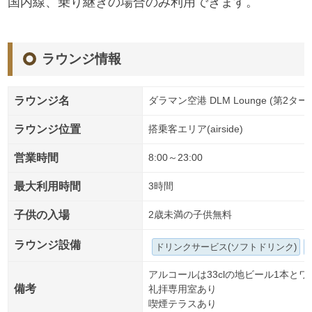
国内線、乗り継ぎの場合のみ利用できます。
ラウンジ情報
ラウンジ名
ダラマン空港 DLM Lounge (第2タ
ラウンジ位置
搭乗客エリア(airside)
営業時間
8:00～23:00
最大利用時間
3時間
子供の入場
2歳未満の子供無料
ラウンジ設備
ドリンクサービス(ソフトドリンク)
アルコールは33clの地ビール1本とワ
備考
礼拝専用室あり
喫煙テラスあり