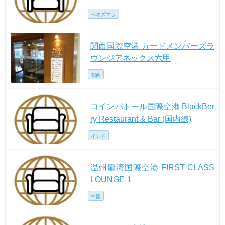
ベネズエラ
関西国際空港 カードメンバーズラ
ウンジアネックス六甲
関西
コインバトール国際空港 BlackBer
ry Restaurant & Bar (国内線)
インド
温州龍湾国際空港 FIRST CLASS
LOUNGE-1
中国