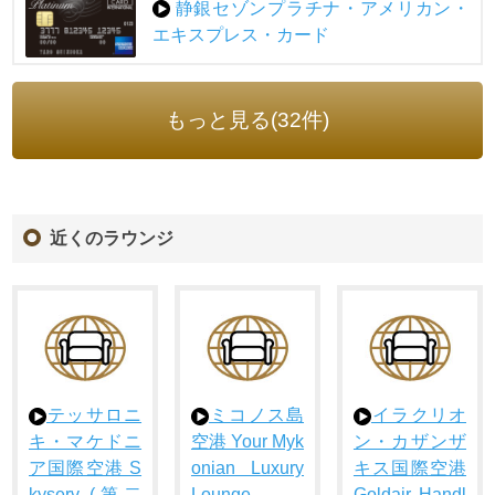
静銀セゾンプラチナ・アメリカン・
エキスプレス・カード
もっと見る(32件)
近くのラウンジ
テッサロニ
ミコノス島
イラクリオ
キ・マケドニ
空港 Your Myk
ン・カザンザ
ア国際空港 S
onian Luxury
キス国際空港
kyserv (第二
Lounge
Goldair Handl