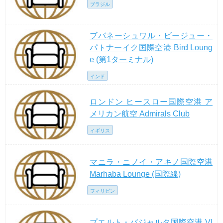
ブラジル
ブバネーシュワル・ビージュー・
パトナーイク国際空港 Bird Loung
e (第1ターミナル)
インド
ロンドン ヒースロー国際空港 ア
メリカン航空 Admirals Club
イギリス
マニラ・ニノイ・アキノ国際空港
Marhaba Lounge (国際線)
フィリピン
プエルト・バジャルタ国際空港 VI