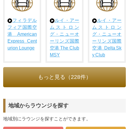
フィラデル
ルイ・アー
ルイ・アー
フィア国際空
ムストロン
ムストロン
港 American
グ・ニューオ
グ・ニューオ
Express Cent
ーリンズ国際
ーリンズ国際
urion Lounge
空港 The Club
空港 Delta Sk
MSY
y Club
もっと見る（228件）
地域からラウンジを探す
地域別にラウンジを探すことができます。