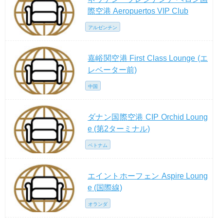
際空港 Aeropuertos VIP Club
アルゼンチン
嘉峪関空港 First Class Lounge (エ
レベーター前)
中国
ダナン国際空港 CIP Orchid Loung
e (第2ターミナル)
ベトナム
エイントホーフェン Aspire Loung
e (国際線)
オランダ