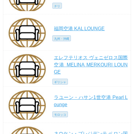
チリ
福岡空港 KAL LOUNGE
九州・沖縄
エレフテリオス ヴェニゼロス国際
空港 MELINA MERKOURI LOUN
GE
ギリシャ
ラユーン・ハサン1世空港 Pearl L
ounge
モロッコ
ネウケン・プレジデンテ ペロン国