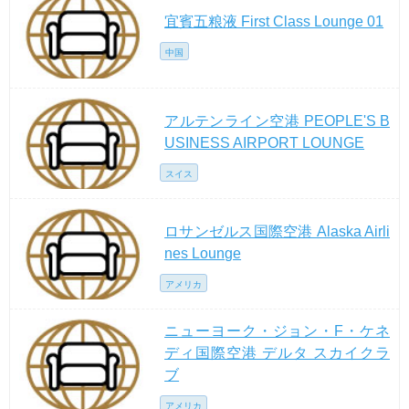
宜賓五粮液 First Class Lounge 01
中国
アルテンライン空港 PEOPLE'S B
USINESS AIRPORT LOUNGE
スイス
ロサンゼルス国際空港 Alaska Airli
nes Lounge
アメリカ
ニューヨーク・ジョン・F・ケネ
ディ国際空港 デルタ スカイクラ
ブ
アメリカ