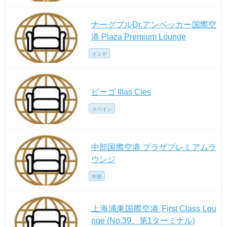
ナーグプルDr.アンベッカー国際空
港 Plaza Premium Lounge
インド
ビーゴ Illas Cies
スペイン
中部国際空港 プラザプレミアムラ
ウンジ
中部
上海浦東国際空港 First Class Lou
nge (No.39、第1ターミナル)