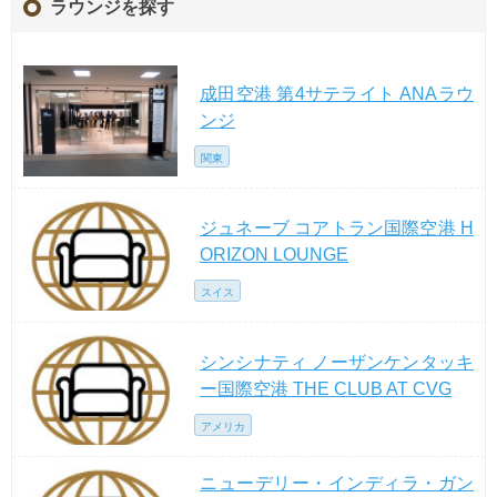
ラウンジを探す
成田空港 第4サテライト ANAラウ
ンジ
関東
ジュネーブ コアトラン国際空港 H
ORIZON LOUNGE
スイス
シンシナティ ノーザンケンタッキ
ー国際空港 THE CLUB AT CVG
アメリカ
ニューデリー・インディラ・ガン