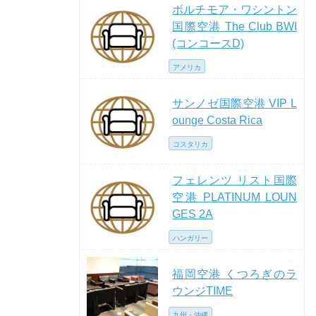
ボルチモア・ワシントン
国際空港 The Club BWI
(コンコースD)
アメリカ
サンノゼ国際空港 VIP L
ounge Costa Rica
コスタリカ
フェレンツ リスト国際
空港 PLATINUM LOUN
GES 2A
ハンガリー
福岡空港 くつろぎのラ
ウンジTIME
九州・沖縄