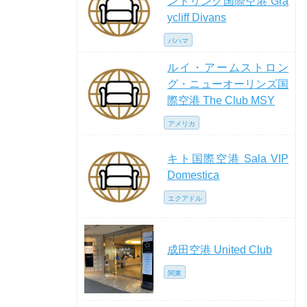
ンドリング国際空港 Gra
ycliff Divans
バハマ
ルイ・アームストロン
グ・ニューオーリンズ国
際空港 The Club MSY
アメリカ
キト国際空港 Sala VIP
Domestica
エクアドル
成田空港 United Club
関東