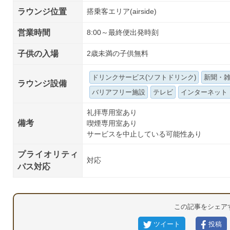
ラウンジ位置
搭乗客エリア(airside)
営業時間
8:00～最終便出発時刻
子供の入場
2歳未満の子供無料
ドリンクサービス(ソフトドリンク)
新聞・
ラウンジ設備
バリアフリー施設
テレビ
インターネット
礼拝専用室あり
備考
喫煙専用室あり
サービスを中止している可能性あり
プライオリティ
対応
パス対応
この記事をシェア
ツイート
投稿